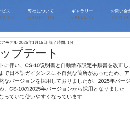
ービス
弊社について
ギャラリー
お問い合
​GALLERY
CONTA
RVICE
​ABOUT US
エアモデル
2025年1月15日
読了時間: 1分
ップデート
トに伴い、CS-10説明書と自動散布設定手順書を改正し
まで日本語ガイダンスに不自然な箇所があったため、ア
然なバージョンを採用しておりましたが、2025年バー
、CS-10の2025年バージョンから採用となりました。
なっていて使いやすくなっています。